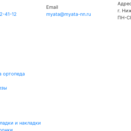
Адре
Email
г. Ни
12-41-12
myata@myata-nn.ru
ПН-СБ
а ортопеда
езы
ладки и накладки
ронки