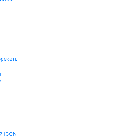
брекеты
я
а
й ICON