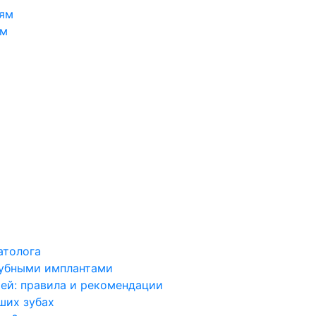
тям
ям
атолога
зубными имплантами
тей: правила и рекомендации
х зубах ​​