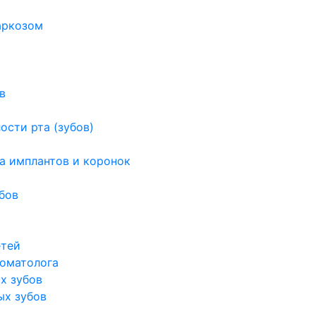
аркозом
в
ости рта (зубов)
а имплантов и коронок
бов
етей
томатолога
х зубов
ых зубов