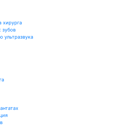
а хирурга
 зубов
ю ультразвука
га
антатах
ция
в