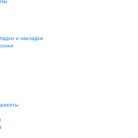
езы
ладки и накладки
ронки
брекеты
я
а