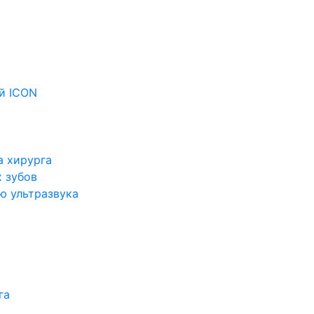
й ICON
а хирурга
 зубов
ю ультразвука
га