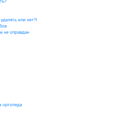
ть?
удалять или нет?!
убов
м не оправдан
а ортопеда