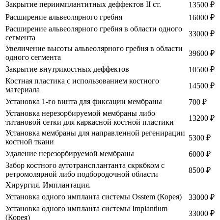
Закрытие периимплантитных деффектов II ст.
13500 ₽
Расширение альвеолярного гребня
16000 ₽
Расширение альвеолярного гребня в области одного
33000 ₽
сегмента
Увеличение высоты альвеолярного гребня в области
39600 ₽
одного сегмента
Закрытие внутрикостных деффектов
10500 ₽
Костная пластика с использованием костного
14500 ₽
материала
Установка 1-го винта для фиксации мембраны
700 ₽
Установка нерезорбируемой мембраны либо
13200 ₽
титановой сетки для каркасной костной пластики
Установка мембраны для направленной регенирации
5300 ₽
костной ткани
Удаление нерезорбируемой мембраны
6000 ₽
Забор костного аутотрансплантанта скркбком с
8500 ₽
ретромолярной либо подбородочной области
Хирургия. Имплантация.
Установка одного импланта системы Osstem (Корея)
33000 ₽
Установка одного импланта системы Implantium
33000 ₽
(Корея)