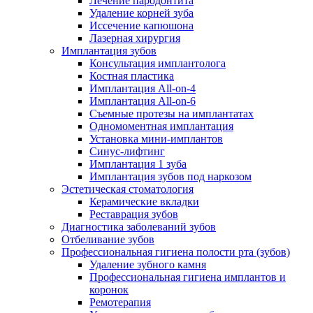
Лечение пародонтита
Удаление корней зуба
Иссечение капюшона
Лазерная хирургия
Имплантация зубов
Консультация имплантолога
Костная пластика
Имплантация All-on-4
Имплантация All-on-6
Съемные протезы на имплантатах
Одномоментная имплантация
Установка мини-имплантов
Синус-лифтинг
Имплантация 1 зуба
Имплантация зубов под наркозом
Эстетическая стоматология
Керамические вкладки
Реставрация зубов
Диагностика заболеваний зубов
Отбеливание зубов
Профессиональная гигиена полости рта (зубов)
Удаление зубного камня
Профессиональная гигиена имплантов и
коронок
Ремотерапия