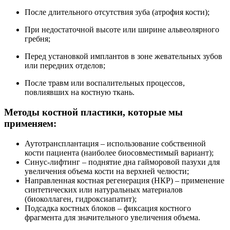
После длительного отсутствия зуба (атрофия кости);
При недостаточной высоте или ширине альвеолярного
гребня;
Перед установкой имплантов в зоне жевательных зубов
или передних отделов;
После травм или воспалительных процессов,
повлиявших на костную ткань.
Методы костной пластики, которые мы
применяем:
Аутотрансплантация – использование собственной
кости пациента (наиболее биосовместимый вариант);
Синус-лифтинг – поднятие дна гайморовой пазухи для
увеличения объема кости на верхней челюсти;
Направленная костная регенерация (НКР) – применение
синтетических или натуральных материалов
(биоколлаген, гидроксиапатит);
Подсадка костных блоков – фиксация костного
фрагмента для значительного увеличения объема.