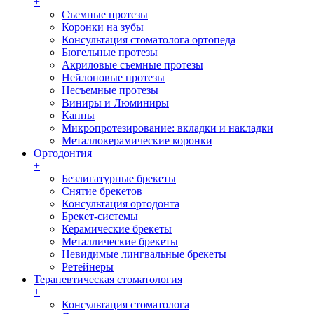
+
Съемные протезы
Коронки на зубы
Консультация стоматолога ортопеда
Бюгельные протезы
Акриловые съемные протезы
Нейлоновые протезы
Несъемные протезы
Виниры и Люминиры
Каппы
Микропротезирование: вкладки и накладки
Металлокерамические коронки
Ортодонтия
+
Безлигатурные брекеты
Снятие брекетов
Консультация ортодонта
Брекет-системы
Керамические брекеты
Металлические брекеты
Невидимые лингвальные брекеты
Ретейнеры
Терапевтическая стоматология
+
Консультация стоматолога