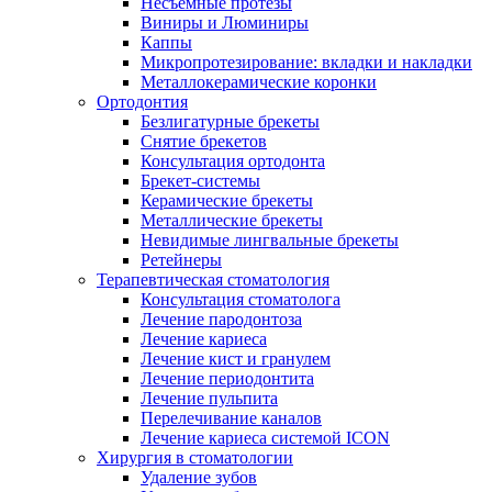
Несъемные протезы
Виниры и Люминиры
Каппы
Микропротезирование: вкладки и накладки
Металлокерамические коронки
Ортодонтия
Безлигатурные брекеты
Снятие брекетов
Консультация ортодонта
Брекет-системы
Керамические брекеты
Металлические брекеты
Невидимые лингвальные брекеты
Ретейнеры
Терапевтическая стоматология
Консультация стоматолога
Лечение пародонтоза
Лечение кариеса
Лечение кист и гранулем
Лечение периодонтита
Лечение пульпита
Перелечивание каналов
Лечение кариеса системой ICON
Хирургия в стоматологии
Удаление зубов