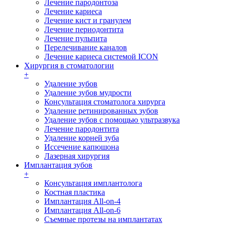
Лечение пародонтоза
Лечение кариеса
Лечение кист и гранулем
Лечение периодонтита
Лечение пульпита
Перелечивание каналов
Лечение кариеса системой ICON
Хирургия в стоматологии
+
Удаление зубов
Удаление зубов мудрости
Консультация стоматолога хирурга
Удаление ретинированных зубов
Удаление зубов с помощью ультразвука
Лечение пародонтита
Удаление корней зуба
Иссечение капюшона
Лазерная хирургия
Имплантация зубов
+
Консультация имплантолога
Костная пластика
Имплантация All-on-4
Имплантация All-on-6
Съемные протезы на имплантатах