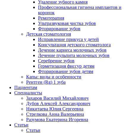
Удаление зубного камня
Профессиональная гигиена имплантов и
коронок
Ремотерапия
Ультразвуковая чистка зубов
Фторирование зубов
Детская стоматология
Исправление прикуса у детей
Консультация детского стоматолога
Лечение кариеса молочных зубов
Лечение пульпита молочных зубов
Серебрение зубов
Герметизация фиссур детям
Фторирование зубов детям
Капы: виды и особенности
Рентген (Rg) 1 зуба
Пациентам
Специалисты
Захаров Василий Михайлович
Дубов Алексей Александрович
Никитаева Юлия Сергеевна
Стрелкова Анна Валерьевна
Разумова Екатерина Игоревна
Статьи
Статьи