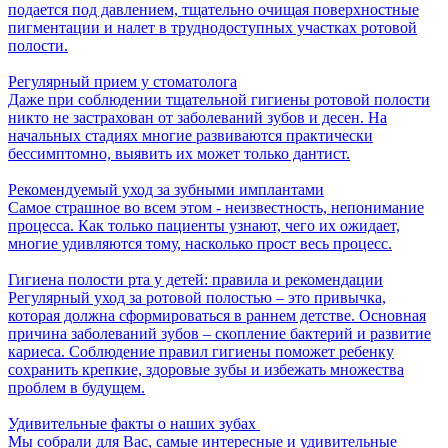
подается под давлением, тщательно очищая поверхностные
пигментации и налет в труднодоступных участках ротовой
полости.
Регулярный прием у стоматолога
Даже при соблюдении тщательной гигиены ротовой полости
никто не застрахован от заболеваний зубов и десен. На
начальных стадиях многие развиваются практически
бессимптомно, выявить их может только дантист.
Рекомендуемый уход за зубными имплантами
Самое страшное во всем этом - неизвестность, непонимание
процесса. Как только пациенты узнают, чего их ожидает,
многие удивляются тому, насколько прост весь процесс.
Гигиена полости рта у детей: правила и рекомендации
Регулярный уход за ротовой полостью – это привычка,
которая должна сформироваться в раннем детстве. Основная
причина заболеваний зубов – скопление бактерий и развитие
кариеса. Соблюдение правил гигиены поможет ребенку
сохранить крепкие, здоровые зубы и избежать множества
проблем в будущем.
Удивительные факты о наших зубах ​​
Мы собрали для Вас, самые интересные и удивительные