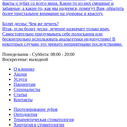
факты о зубах со всего мира. Какие-то из них смешные и
забавные, а какие-то, как мы надеемся, помогут Вам, обратить
более пристальное внимание на здоровье и красоту.
Болят десны: Чем же лечить?
Итак, если болит десна, лечение назначает только врач.
Самостоятельно придумывать себе полоскания или
бесконтрольно использовать анальгетики недопустимо! В
некоторых случаях это чревато неприятными последствиями.
Понедельник - Суббота: 08:00 - 20:00
Воскресенье: выходной
О клинике
Акции
Услуги
Пациентам
Специалисты
Статьи
Контакты
Протезирование зубов
Ортодонтия
Терапевтическая стоматология
Хирургия в стоматологии