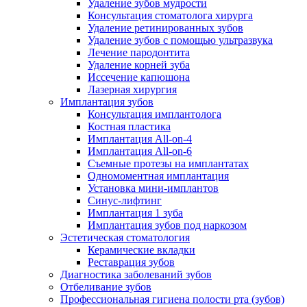
Удаление зубов мудрости
Консультация стоматолога хирурга
Удаление ретинированных зубов
Удаление зубов с помощью ультразвука
Лечение пародонтита
Удаление корней зуба
Иссечение капюшона
Лазерная хирургия
Имплантация зубов
Консультация имплантолога
Костная пластика
Имплантация All-on-4
Имплантация All-on-6
Съемные протезы на имплантатах
Одномоментная имплантация
Установка мини-имплантов
Синус-лифтинг
Имплантация 1 зуба
Имплантация зубов под наркозом
Эстетическая стоматология
Керамические вкладки
Реставрация зубов
Диагностика заболеваний зубов
Отбеливание зубов
Профессиональная гигиена полости рта (зубов)