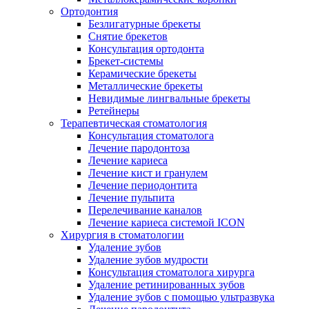
Ортодонтия
Безлигатурные брекеты
Снятие брекетов
Консультация ортодонта
Брекет-системы
Керамические брекеты
Металлические брекеты
Невидимые лингвальные брекеты
Ретейнеры
Терапевтическая стоматология
Консультация стоматолога
Лечение пародонтоза
Лечение кариеса
Лечение кист и гранулем
Лечение периодонтита
Лечение пульпита
Перелечивание каналов
Лечение кариеса системой ICON
Хирургия в стоматологии
Удаление зубов
Удаление зубов мудрости
Консультация стоматолога хирурга
Удаление ретинированных зубов
Удаление зубов с помощью ультразвука